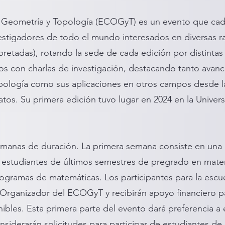
 Geometría y Topología (ECOGyT) es un evento que cad
vestigadores de todo el mundo interesados en diversas r
pretadas), rotando la sede de cada edición por distinta
s con charlas de investigación, destacando tanto avanc
opología como sus aplicaciones en otros campos desde la
datos. Su primera edición tuvo lugar en 2024 en la Unive
manas de duración. La primera semana consiste en una 
a estudiantes de últimos semestres de pregrado en mate
ogramas de matemáticas. Los participantes para la escu
Organizador del ECOGyT y recibirán apoyo financiero pa
ibles. Esta primera parte del evento dará preferencia a
nsiderarán solicitudes para participar de estudiantes de